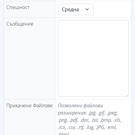
Спешност
Съобщение
Прикачени Файлове
Позволени файлови
разширения: .jpg, .gif, .jpeg,
.png, .pdf, .doc, .txt, .bmp, .xls,
.ico, .csv, .rtf, .log, .JPG, .eml,
.html