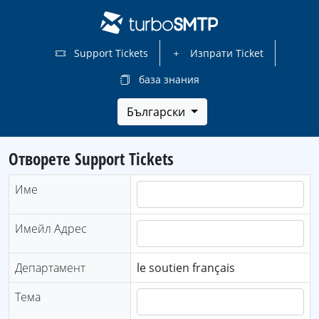
Support Tickets
Изпрати Ticket
база знания
Български
Отворете Support Tickets
Име
Имейл Адрес
Департамент
le soutien français
Тема