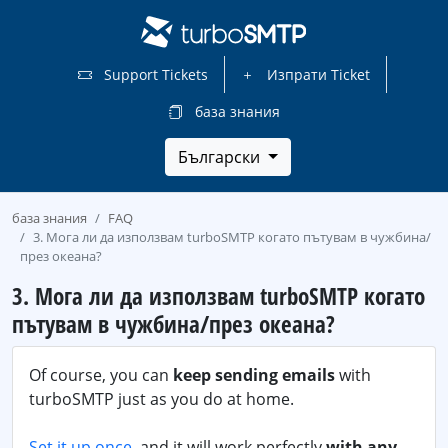
Support Tickets
Изпрати Ticket
база знания
Български
база знания
FAQ
3. Мога ли да използвам turboSMTP когато пътувам в чужбина/
през океана?
3. Мога ли да използвам turboSMTP когато
пътувам в чужбина/през океана?
Of course, you can
keep sending emails
with
turboSMTP just as you do at home.
Set it up once
, and it will work perfectly
with any