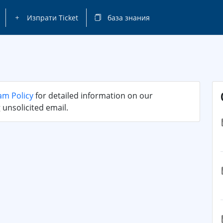
Изпрати Ticket
база знания
am Policy
for detailed information on our
unsolicited email.