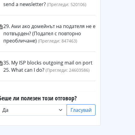
send a newsletter?
(Прегледи: 520106)
29. Ами ако домейнът на подателя не е
потвърден? (Подател с повторно
преобличане)
(Прегледи: 847463)
35. My ISP blocks outgoing mail on port
25. What can I do?
(Прегледи: 24603586)
Беше ли полезен този отговор?
Гласувай