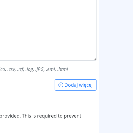
o, .csv, .rtf, .log, .JPG, .eml, .html
Dodaj więcej
provided. This is required to prevent