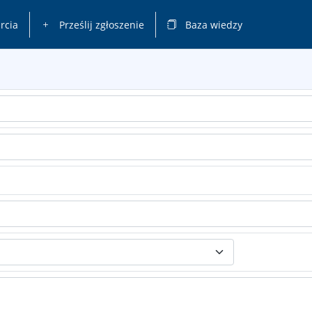
rcia
Prześlij zgłoszenie
Baza wiedzy