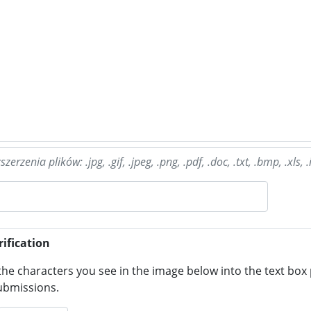
rzenia plików: .jpg, .gif, .jpeg, .png, .pdf, .doc, .txt, .bmp, .xls, .ic
ification
the characters you see in the image below into the text box 
bmissions.