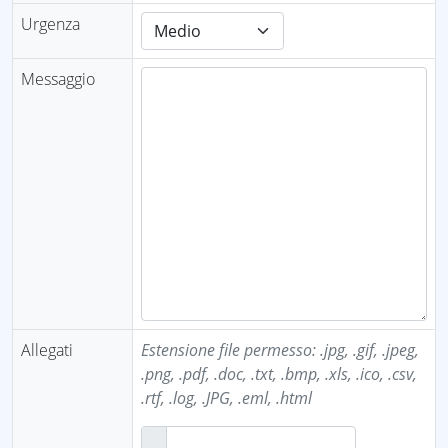
Urgenza
Messaggio
Allegati
Estensione file permesso: .jpg, .gif, .jpeg,
.png, .pdf, .doc, .txt, .bmp, .xls, .ico, .csv,
.rtf, .log, .JPG, .eml, .html